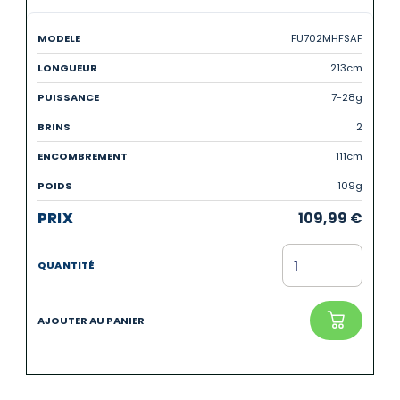
FU702MHFSAF
213cm
7-28g
2
111cm
109g
109,99
€