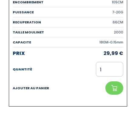
105CM
7-20G
66CM
2000
180M-0.15mm
29,99
€