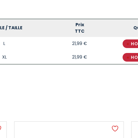
Prix
E / TAILLE
Q
TTC
L
21,99
€
HO
XL
21,99
€
HO