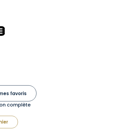
mes favoris
tion complète
nier