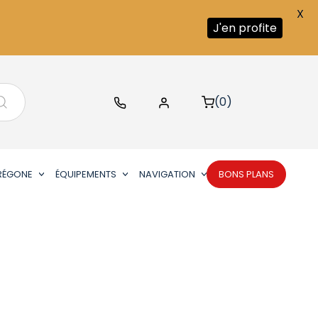
X
J'en profite
(0)
RÉGONE
ÉQUIPEMENTS
NAVIGATION
BONS PLANS