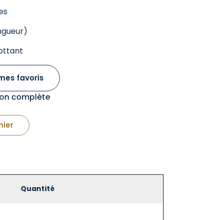
es
ngueur)
lottant
mes favoris
tion complète
nier
Quantité