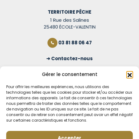
TERRITOIRE PÊCHE
1 Rue des Salines
25480 ÉCOLE-VALENTIN
03 81 88 06 47
Contactez-nous
S'inscrire à la newsletter
Gérer le consentement
Pour offrir les meilleures expériences, nous utilisons des
technologies telles que les cookies pour stocker et/ou accéder aux
OUVERT TOUS LES JOURS
informations des appareils. Le fait de consentir à ces technologies
nous permettra de traiter des données telles que le comportement
Voir nos horaires
de navigation ou les ID uniques sur ce site. Le fait de ne pas
consentir ou de retirer son consentement peut avoir un effet négatif
sur certaines caractéristiques et fonctions.
MENTIONS LÉGALES
CONDITIONS GÉNÉRALES DE VENTE EN LIGNE
MODE DE LIVRAISON ET DE PAIEMENT
Accepter