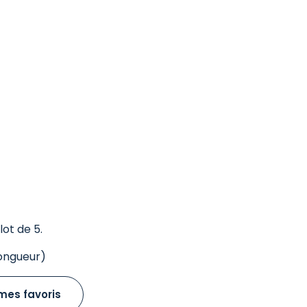
lot de 5.
ongueur)
mes favoris