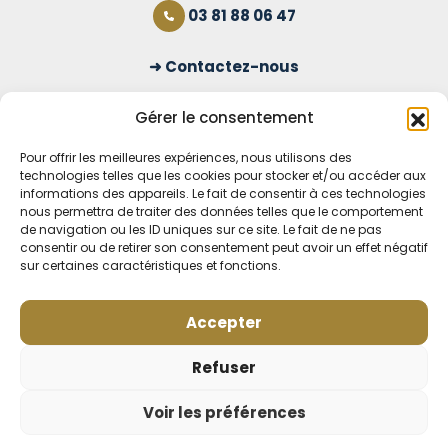
03 81 88 06 47
Contactez-nous
S'inscrire à la newsletter
Gérer le consentement
Pour offrir les meilleures expériences, nous utilisons des
technologies telles que les cookies pour stocker et/ou accéder aux
OUVERT TOUS LES JOURS
informations des appareils. Le fait de consentir à ces technologies
nous permettra de traiter des données telles que le comportement
Voir nos horaires
de navigation ou les ID uniques sur ce site. Le fait de ne pas
consentir ou de retirer son consentement peut avoir un effet négatif
MENTIONS LÉGALES
sur certaines caractéristiques et fonctions.
CONDITIONS GÉNÉRALES DE VENTE EN LIGNE
MODE DE LIVRAISON ET DE PAIEMENT
Accepter
POLITIQUE DE CONFIDENTIALITÉ
Rétractation
Refuser
Voir les préférences