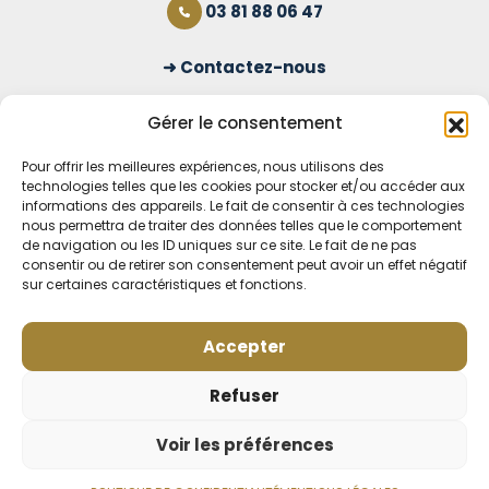
03 81 88 06 47
Contactez-nous
S'inscrire à la newsletter
Gérer le consentement
Pour offrir les meilleures expériences, nous utilisons des
technologies telles que les cookies pour stocker et/ou accéder aux
OUVERT TOUS LES JOURS
informations des appareils. Le fait de consentir à ces technologies
nous permettra de traiter des données telles que le comportement
Voir nos horaires
de navigation ou les ID uniques sur ce site. Le fait de ne pas
consentir ou de retirer son consentement peut avoir un effet négatif
MENTIONS LÉGALES
sur certaines caractéristiques et fonctions.
CONDITIONS GÉNÉRALES DE VENTE EN LIGNE
MODE DE LIVRAISON ET DE PAIEMENT
Accepter
POLITIQUE DE CONFIDENTIALITÉ
Rétractation
Refuser
Voir les préférences