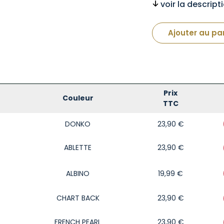
voir la descrip
Ajouter au pa
Prix
Couleur
TTC
DONKO
23,90
€
ABLETTE
23,90
€
ALBINO
19,99
€
CHART BACK
23,90
€
FRENCH PEARL
23,90
€