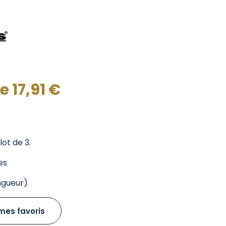
de
17,91
€
ot de 3.
es
ngueur)
mes favoris