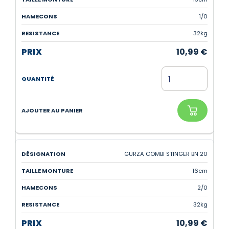
1/0
32kg
10,99
€
GURZA COMBI STINGER BN 20
16cm
2/0
32kg
10,99
€