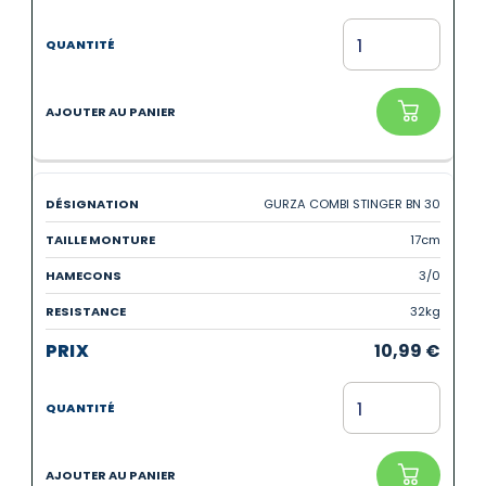
GURZA COMBI STINGER BN 30
17cm
3/0
32kg
10,99
€