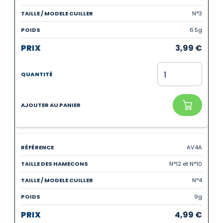
N°3
6.5g
3,99
€
AV4A
N°12 et N°10
N°4
9g
4,99
€