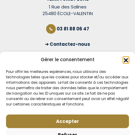
1 Rue des Salines
25480 ÉCOLE-VALENTIN
03 81 88 06 47
Contactez-nous
S'inscrire à la newsletter
Gérer le consentement
Pour offrir les meilleures expériences, nous utilisons des
technologies telles que les cookies pour stocker et/ou accéder aux
OUVERT TOUS LES JOURS
informations des appareils. Le fait de consentir à ces technologies
nous permettra de traiter des données telles que le comportement
Voir nos horaires
de navigation ou les ID uniques sur ce site. Le fait de ne pas
consentir ou de retirer son consentement peut avoir un effet négatif
MENTIONS LÉGALES
sur certaines caractéristiques et fonctions.
CONDITIONS GÉNÉRALES DE VENTE EN LIGNE
MODE DE LIVRAISON ET DE PAIEMENT
Accepter
POLITIQUE DE CONFIDENTIALITÉ
Rétractation
Refuser