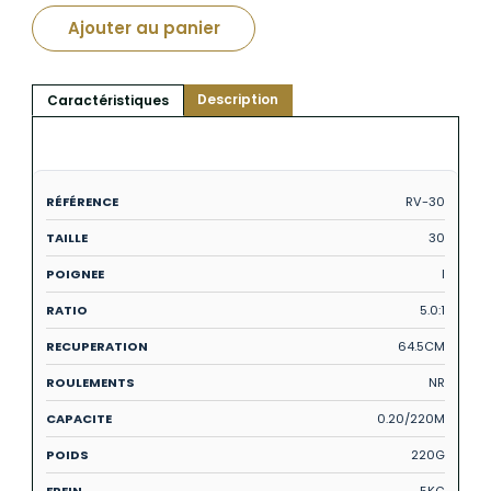
Ajouter au panier
Description
Caractéristiques
RV-30
30
I
5.0:1
64.5CM
NR
0.20/220M
220G
5KG