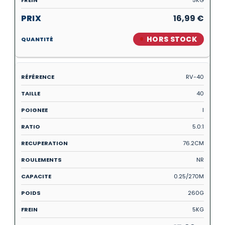
16,99
€
HORS STOCK
RV-40
40
I
5.0:1
76.2CM
NR
0.25/270M
260G
5KG