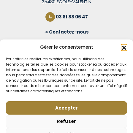
25480 ÉCOLE-VALENTIN
03 81 88 06 47
Contactez-nous
S'inscrire à la newsletter
Gérer le consentement
Pour offrir les meilleures expériences, nous utilisons des
technologies telles que les cookies pour stocker et/ou accéder aux
OUVERT TOUS LES JOURS
informations des appareils. Le fait de consentir à ces technologies
nous permettra de traiter des données telles que le comportement
Voir nos horaires
de navigation ou les ID uniques sur ce site. Le fait de ne pas
consentir ou de retirer son consentement peut avoir un effet négatif
MENTIONS LÉGALES
sur certaines caractéristiques et fonctions.
CONDITIONS GÉNÉRALES DE VENTE EN LIGNE
MODE DE LIVRAISON ET DE PAIEMENT
Accepter
POLITIQUE DE CONFIDENTIALITÉ
Rétractation
Refuser