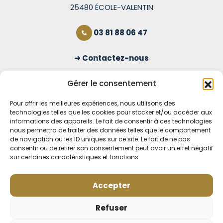
25480 ÉCOLE-VALENTIN
03 81 88 06 47
Contactez-nous
S'inscrire à la newsletter
Gérer le consentement
Pour offrir les meilleures expériences, nous utilisons des
technologies telles que les cookies pour stocker et/ou accéder aux
OUVERT TOUS LES JOURS
informations des appareils. Le fait de consentir à ces technologies
nous permettra de traiter des données telles que le comportement
Voir nos horaires
de navigation ou les ID uniques sur ce site. Le fait de ne pas
consentir ou de retirer son consentement peut avoir un effet négatif
MENTIONS LÉGALES
sur certaines caractéristiques et fonctions.
CONDITIONS GÉNÉRALES DE VENTE EN LIGNE
MODE DE LIVRAISON ET DE PAIEMENT
Accepter
POLITIQUE DE CONFIDENTIALITÉ
Rétractation
Refuser