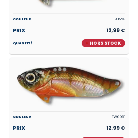
A152E
12,99
€
HORS STOCK
TW001E
12,99
€