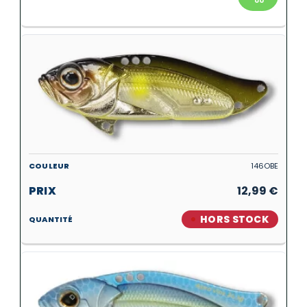
146OBE
12,99
€
HORS STOCK