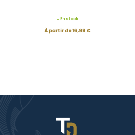
En stock
À partir de
16,99
€