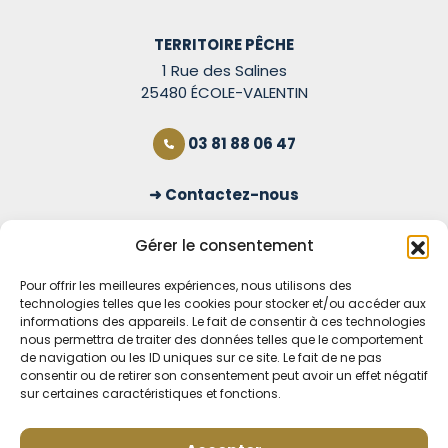
TERRITOIRE PÊCHE
1 Rue des Salines
25480 ÉCOLE-VALENTIN
03 81 88 06 47
Contactez-nous
S'inscrire à la newsletter
Gérer le consentement
Pour offrir les meilleures expériences, nous utilisons des
technologies telles que les cookies pour stocker et/ou accéder aux
OUVERT TOUS LES JOURS
informations des appareils. Le fait de consentir à ces technologies
nous permettra de traiter des données telles que le comportement
Voir nos horaires
de navigation ou les ID uniques sur ce site. Le fait de ne pas
consentir ou de retirer son consentement peut avoir un effet négatif
sur certaines caractéristiques et fonctions.
MENTIONS LÉGALES
CONDITIONS GÉNÉRALES DE VENTE EN LIGNE
MODE DE LIVRAISON ET DE PAIEMENT