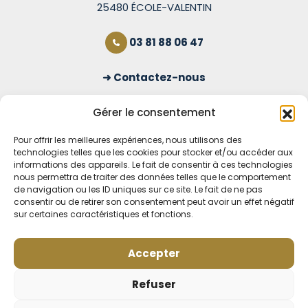
25480 ÉCOLE-VALENTIN
03 81 88 06 47
Contactez-nous
S'inscrire à la newsletter
Gérer le consentement
Pour offrir les meilleures expériences, nous utilisons des
technologies telles que les cookies pour stocker et/ou accéder aux
OUVERT TOUS LES JOURS
informations des appareils. Le fait de consentir à ces technologies
nous permettra de traiter des données telles que le comportement
Voir nos horaires
de navigation ou les ID uniques sur ce site. Le fait de ne pas
consentir ou de retirer son consentement peut avoir un effet négatif
MENTIONS LÉGALES
sur certaines caractéristiques et fonctions.
CONDITIONS GÉNÉRALES DE VENTE EN LIGNE
MODE DE LIVRAISON ET DE PAIEMENT
Accepter
POLITIQUE DE CONFIDENTIALITÉ
Rétractation
Refuser