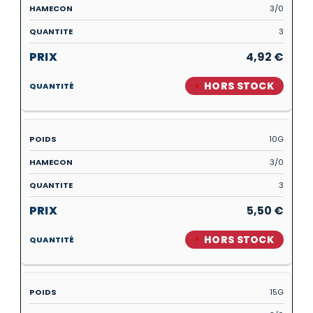
3/0
3
4,92
€
HORS STOCK
10G
3/0
3
5,50
€
HORS STOCK
15G