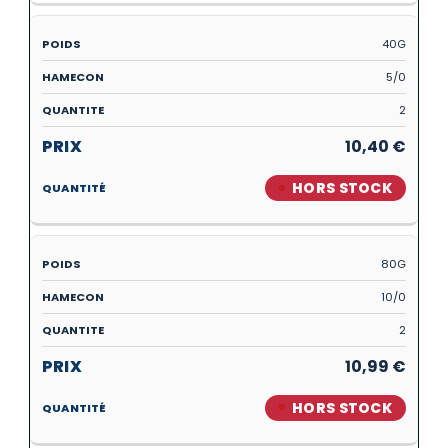
40G
5/0
2
10,40
€
HORS STOCK
80G
10/0
2
10,99
€
HORS STOCK