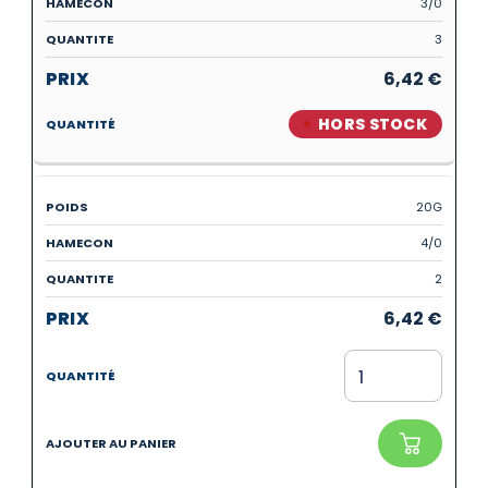
3/0
3
6,42
€
HORS STOCK
20G
4/0
2
6,42
€