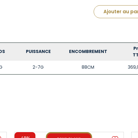
Ajouter au pa
Pr
DS
PUISSANCE
ENCOMBREMENT
T
G
2-7G
88CM
369