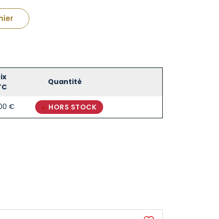
nier
ix
Quantité
TC
,00
€
HORS STOCK