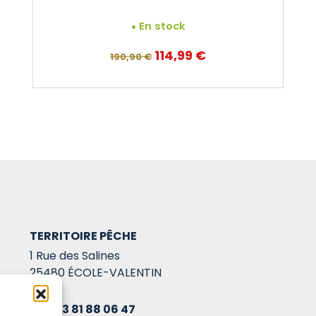
En stock
Le
Le
114,99
€
190,90
€
prix
prix
initial
actuel
était :
est :
190,90 €.
114,99 €.
TERRITOIRE PÊCHE
1 Rue des Salines
25480 ÉCOLE-VALENTIN
03 81 88 06 47