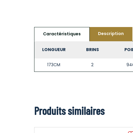
Description
Caractéristiques
LONGUEUR
BRINS
POI
173CM
2
94
Produits similaires