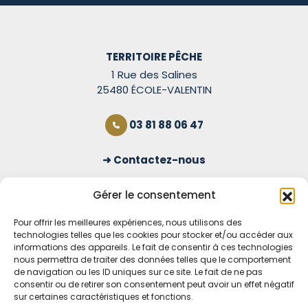
TERRITOIRE PÊCHE
1 Rue des Salines
25480 ÉCOLE-VALENTIN
03 81 88 06 47
Contactez-nous
S'inscrire à la newsletter
Gérer le consentement
Pour offrir les meilleures expériences, nous utilisons des
technologies telles que les cookies pour stocker et/ou accéder aux
OUVERT TOUS LES JOURS
informations des appareils. Le fait de consentir à ces technologies
nous permettra de traiter des données telles que le comportement
Voir nos horaires
de navigation ou les ID uniques sur ce site. Le fait de ne pas
consentir ou de retirer son consentement peut avoir un effet négatif
MENTIONS LÉGALES
sur certaines caractéristiques et fonctions.