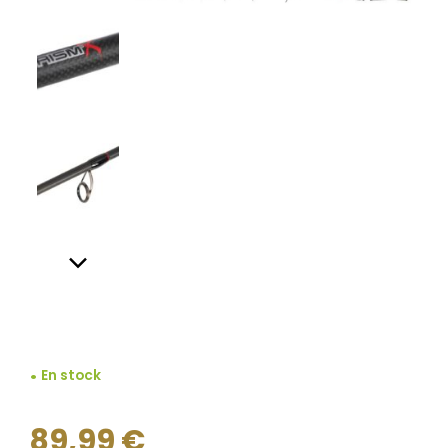
En stock
89,99
€