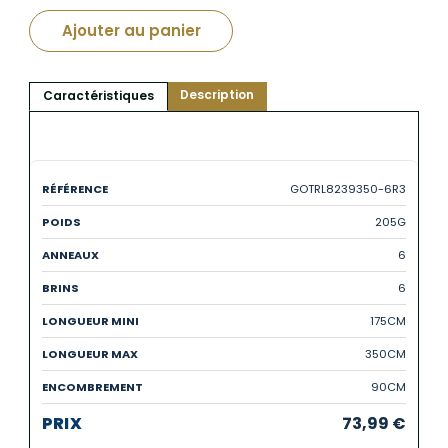
Ajouter au panier
Description
Caractéristiques
GOTRL8239350-6R3
205G
6
6
175CM
350CM
90CM
73,99
€