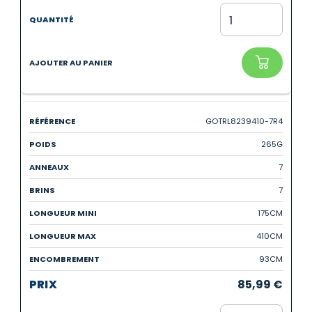
GOTRL8239410-7R4
265G
7
7
175CM
410CM
93CM
85,99
€