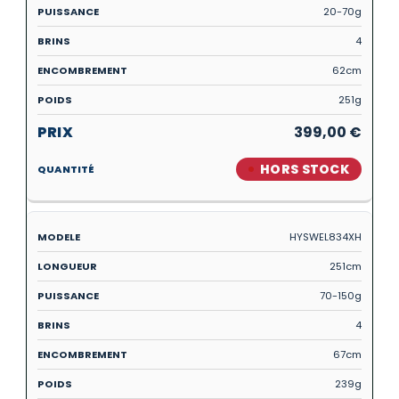
20-70g
4
62cm
251g
399,00
€
HORS STOCK
HYSWEL834XH
251cm
70-150g
4
67cm
239g